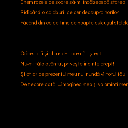
Chem razele de soare să-mi încălzească starea

Ridicând-o ca aburii pe cer deasupra norilor

Făcând din ea pe timp de noapte culcuşul stelelo
Orice-ar fi şi chiar de pare că aştept

Nu-mi tăia avântul, priveşte înainte drept!

Şi chiar de prezentul meu nu inundă viitorul tău

De fiecare dată ....imaginea mea-ţi va aminti mer