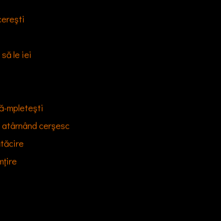
ereşti

ă le iei

ă-mpleteşti

i atârnând cerşesc

tăcire

ţire
