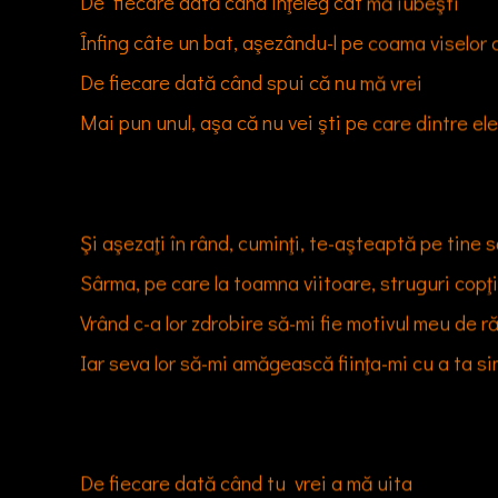
De  fiecare dată când înţeleg cât mă iubeşti

Înfing câte un bat, aşezându-l pe coama viselor c
De fiecare dată când spui că nu mă vrei

Mai pun unul, aşa că nu vei şti pe care dintre ele s
Şi aşezaţi în rând, cuminţi, te-aşteaptă pe tine s
Sârma, pe care la toamna viitoare, struguri copţ
Vrând c-a lor zdrobire să-mi fie motivul meu de ră
Iar seva lor să-mi amăgească fiinţa-mi cu a ta sim