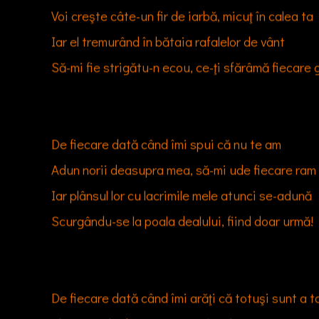
De fiecare dată când tu  vrei a mă uita

Voi creşte câte-un fir de iarbă, micuţ în calea ta

Iar el tremurând în bătaia rafalelor de vânt

Să-mi fie strigătu-n ecou, ce-ţi sfărâmă fiecare 
De fiecare dată când îmi spui că nu te am

Adun norii deasupra mea, să-mi ude fiecare ram

Iar plânsul lor cu lacrimile mele atunci se-adună

Scurgându-se la poala dealului, fiind doar urmă!

De fiecare dată când îmi arăţi că totuşi sunt a ta